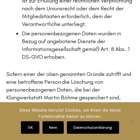
ist zur Erfüllung einer rechtlichen Verpflichtung
nach dem Unionsrecht oder dem Recht der
Mitgliedstaaten erforderlich, dem der
Verantwortliche unterliegt.
Die personenbezogenen Daten wurden in
Bezug auf angebotene Dienste der
Informationsgesellschaft gemäß Art. 8 Abs. 1
DS-GVO erhoben.
Sofern einer der oben genannten Gründe zutrifft und
eine betroffene Person die Löschung von
personenbezogenen Daten, die bei der
Klangwerkstatt Martin Böhme gespeichert sind,
veranlassen möchte, kann sie sich hierzu jederzeit an
Diese Website benutzt Cookies, um Ihnen die beste
einen Mitarbeiter des für die Verarbeitung
Funktionalität bieten zu können.
Verantwortlichen wenden. Der Mitarbeiter der
OK
Nein
Datenschutzerklärung
Klangwerkstatt Martin Böhme wird veranlassen, dass
dem Löschverlangen unverzüglich nachgekommen